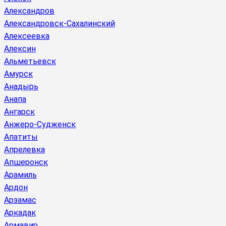
Александров
Александровск-Сахалинский
Алексеевка
Алексин
Альметьевск
Амурск
Анадырь
Анапа
Ангарск
Анжеро-Судженск
Апатиты
Апрелевка
Апшеронск
Арамиль
Ардон
Арзамас
Аркадак
Армавир