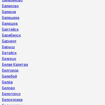
Балабаново
Балаково
Балахна
Балашиха
Балашов
Балтийск
Барабинск
Барнаул
Барыш
Батайск
Бежецк
Белая Калитва
Белгород
Белебей
Белёв
Белово
Белогорск
Белокуриха